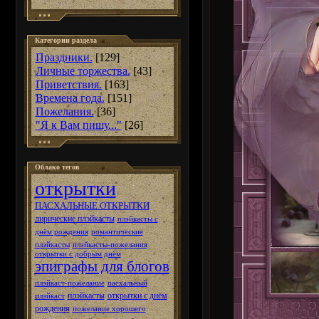
Категории раздела
Праздники.
[129]
Личные торжества.
[43]
Приветствия.
[163]
Времена года.
[151]
Пожелания.
[36]
"Я к Вам пишу..."
[26]
Облако тегов
открытки
ПАСХАЛЬНЫЕ ОТКРЫТКИ
лирические плэйкасты
плэйкасты с
днём рождения
романтические
плэйкасты
плэйкасты-пожелания
открытки с добрым днём
эпиграфы для блогов
плэйкаст-пожелание
пасхальный
плэйкасты
открытки с днём
плэйкаст
рождения
пожелание хорошего