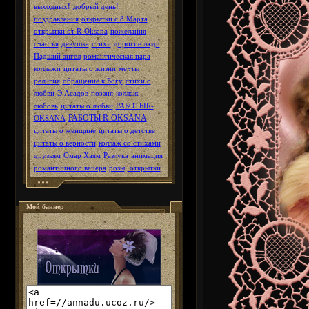
выходных!
добрый день!
поздравления
открытки с 8 Марта
открытки от R-Oksana
пожелания
счастья
девушка
стихи
дорогие люди
Падший ангел
романтическая пара
коллажи
цитаты о жизни
мечты
религия
обращение к Богу
стихи о
любви
Э.Асадов
поэзия
коллаж
любовь
цитаты о любви
РАБОТЫR-
РАБОТЫ R-OKSANA
OKSANA
цитаты о женщине
цитаты о детстве
цитаты о верности
коллаж со стихами
друзьям
Омар Хаям
Разлука
анимация
романтичного вечера
розы
.открытки
Мой баннер