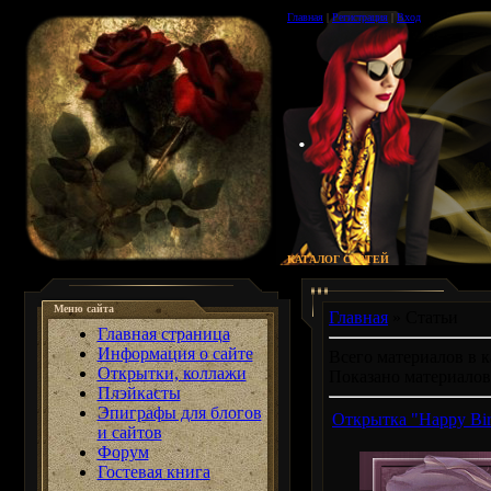
Главная
|
Регистрация
|
Вход
.
КАТАЛОГ СТАТЕЙ
Меню сайта
Главная
»
Статьи
Главная страница
Информация о сайте
Всего материалов в к
Открытки, коллажи
Показано материалов
Плэйкасты
Эпиграфы для блогов
Открытка "Happy Bir
и сайтов
Форум
Гостевая книга