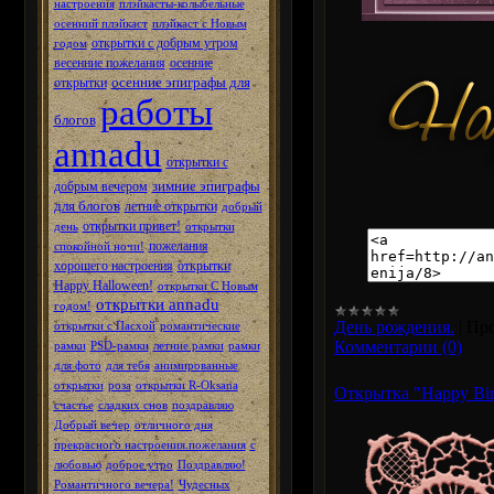
настроения
плэйкасты-колыбельные
осенний плэйкаст
плэйкаст с Новым
открытки с добрым утром
годом
весенние пожелания
осенние
осенние эпиграфы для
открытки
работы
блогов
annadu
открытки с
зимние эпиграфы
добрым вечером
для блогов
летние открытки
добрый
открытки привет!
день
открытки
пожелания
спокойной ночи!
хорошего настроения
открытки
Happy Halloween!
открытки С Новым
открытки annadu
годом!
День рождения.
|
Про
открытки с Пасхой
романтические
Комментарии (0)
рамки
PSD-рамки
летние рамки
рамки
для фото
для тебя
анимированные
открытки
роза
открытки R-Oksana
Открытка "Happy Bir
счастье
сладких снов
поздравляю
Добрый вечер
отличного дня
прекрасного настроения.пожелания
с
любовью
доброе утро
Поздравляю!
Романтичного вечера!
Чудесных