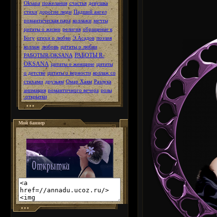
Oksana
пожелания
счастья
девушка
стихи
дорогие люди
Падший ангел
романтическая пара
коллажи
мечты
цитаты о жизни
религия
обращение к
Богу
стихи о любви
Э.Асадов
поэзия
коллаж
любовь
цитаты о любви
РАБОТЫ R-
РАБОТЫR-OKSANA
OKSANA
цитаты о женщине
цитаты
о детстве
цитаты о верности
коллаж со
стихами
друзьям
Омар Хаям
Разлука
анимация
романтичного вечера
розы
.открытки
Мой баннер