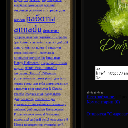
открытки с добрым утром
годом
весенние пожелания
осенние
осенние эпиграфы для
открытки
работы
блогов
annadu
открытки с
зимние эпиграфы
добрым вечером
для блогов
летние открытки
добрый
открытки привет!
день
открытки
пожелания
спокойной ночи!
хорошего настроения
открытки
Happy Halloween!
открытки С Новым
открытки annadu
годом!
открытки с Пасхой
PSD-рамки
романтические рамки
рамки для фото
летние рамки
для тебя
анимированные
открытки
роза
открытки R-Oksana
счастье
сладких снов
поздравляю
Лето звёздное.
|
Прос
Добрый вечер
отличного дня
Комментарии (0)
прекрасного настроения.пожелания
с
любовью
доброе утро
Поздравляю!
Открытка "Очаровате
Романтичного вечера!
Чудесных
выходных!
добрый день!
открытки с 8
Марта
поздравления
открытки от R-