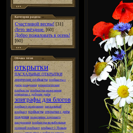
Категории раздела
Счастливой весны!
[31]
Лето звёздное.
[60]
Добро пожаловать в осень!
[60]
Облако тегов
открытки
ПАСХАЛЬНЫЕ ОТКРЫТКИ
лирические плэйкасты
плэйкасты с
днём рождения
романтические
плэйкасты
плэйкасты-пожелания
открытки с добрым днём
эпиграфы для блогов
плэйкаст-пожелание
пасхальный
плэйкасты
открытки с днём
плэйкаст
рождения
пожелание хорошего
настроения
плэйкасты-колыбельные
осенний плэйкаст
плэйкаст с Новым