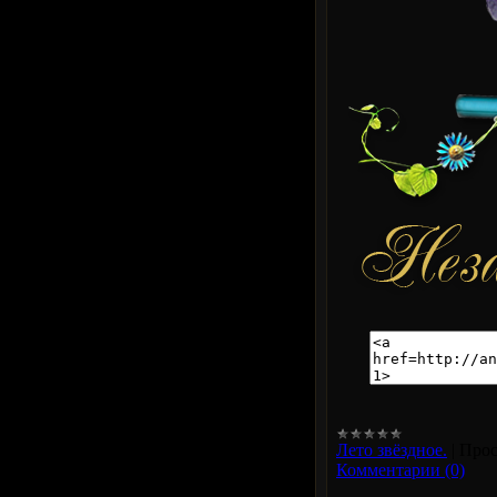
Лето звёздное.
|
Прос
Комментарии (0)