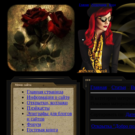
Главная
|
Регистрация
|
Вход
.
КАТАЛОГ СТАТЕЙ
Меню сайта
Главная
»
Статьи
»
В
Главная страница
Информация о сайте
В категории материа
Открытки, коллажи
Показано материалов
Плэйкасты
Эпиграфы для блогов
Сортировать по
:
Дат
и сайтов
Форум
Открытка "Добро пож
Гостевая книга