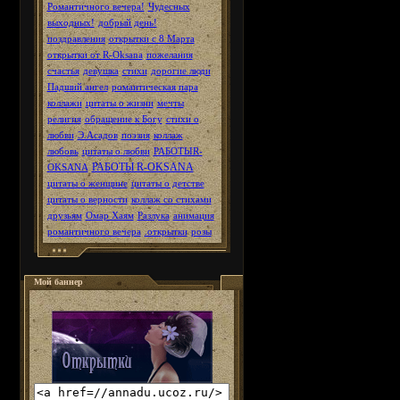
Романтичного вечера!
Чудесных
выходных!
добрый день!
поздравления
открытки с 8 Марта
открытки от R-Oksana
пожелания
счастья
девушка
стихи
дорогие люди
Падший ангел
романтическая пара
коллажи
цитаты о жизни
мечты
религия
обращение к Богу
стихи о
любви
Э.Асадов
поэзия
коллаж
любовь
цитаты о любви
РАБОТЫR-
РАБОТЫ R-OKSANA
OKSANA
цитаты о женщине
цитаты о детстве
цитаты о верности
коллаж со стихами
друзьям
Омар Хаям
Разлука
анимация
романтичного вечера
.открытки
розы
Мой баннер