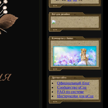
Всё для дизайна
Клипарты у Анны
Друзья сайта
Официальный блог
Сообщество uCoz
FAQ по системе
Инструкции для uCoz