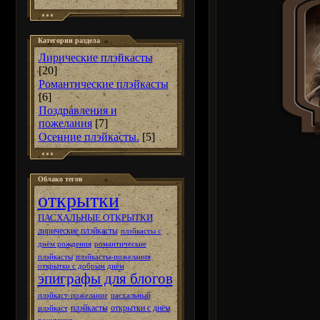
Категории раздела
Лирические плэйкасты
[20]
Романтические плэйкасты
[6]
Поздравления и
пожелания
[7]
Осенние плэйкасты.
[5]
Облако тегов
открытки
ПАСХАЛЬНЫЕ ОТКРЫТКИ
лирические плэйкасты
плэйкасты с
днём рождения
романтические
плэйкасты
плэйкасты-пожелания
открытки с добрым днём
эпиграфы для блогов
плэйкаст-пожелание
пасхальный
плэйкасты
открытки с днём
плэйкаст