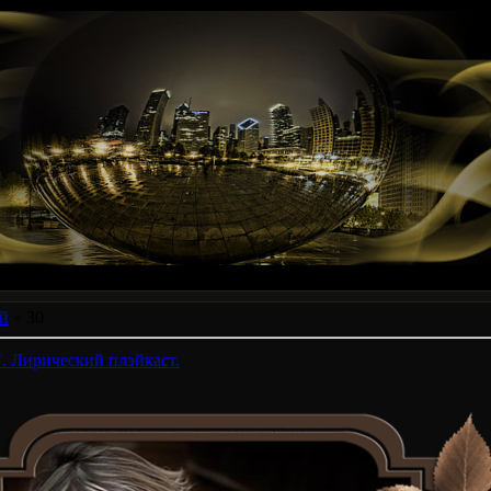
й
»
30
. Лирический плэйкаст.