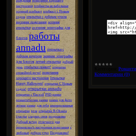
рождения
пожелание хорошего
настроения
плэйкасты-колыбельные
осенний плэйкаст
плэйкаст с Новым
открытки с добрым утром
годом
весенние пожелания
осенние
осенние эпиграфы для
открытки
работы
блогов
annadu
открытки с
зимние эпиграфы
добрым вечером
для блогов
летние открытки
добрый
открытки привет!
день
открытки
Категория:
Романти
пожелания
спокойной ночи!
Комментарии (0)
хорошего настроения
открытки
Happy Halloween!
открытки С Новым
открытки annadu
годом!
открытки с Пасхой
PSD-рамки
романтические рамки
рамки для фото
летние рамки
для тебя
анимированные
открытки
роза
открытки R-Oksana
счастье
сладких снов
поздравляю
Добрый вечер
отличного дня
прекрасного настроения.пожелания
с
любовью
доброе утро
Поздравляю!