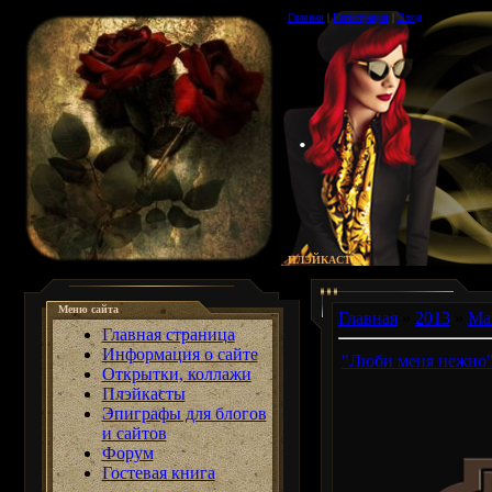
Главная
|
Регистрация
|
Вход
.
ПЛЭЙКАСТЫ
Меню сайта
Главная
»
2013
»
Ма
Главная страница
Информация о сайте
"Люби меня нежно"
Открытки, коллажи
Плэйкасты
Эпиграфы для блогов
и сайтов
Форум
Гостевая книга