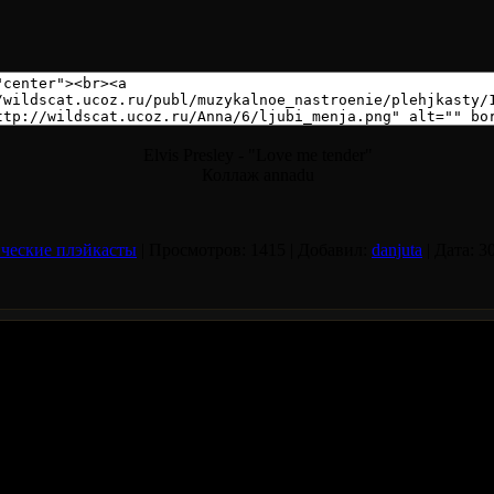
Elvis Presley - "Love me tender"
Коллаж annadu
ческие плэйкасты
|
Просмотров:
1415
|
Добавил:
danjuta
|
Дата:
3